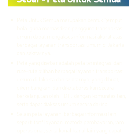
Peta Untuk Semua merupakan bentuk “jemput
bola” guna memastikan pengguna transportasi
umum dapat mengakses informasi akurat atas
berbagai layanan transportasi umum di Jakarta
dan sekitarnya.
Peta yang disebar adalah peta terintegrasi dari
rute-rute pilihan berbagai layanan transportasi
umum di Jakarta dan sekitarnya, yang dibuat,
dikembangkan, dan dikolaborasikan secara
berkelanjutan oleh FDTJ dengan komunitas lain,
serta dapat diakses umum secara daring.
Selain peta layanan, berbagai informasi lain
seperti tarif layanan, metode pembayaran, jam
operasional, serta kanal-kanal lain yang dapat