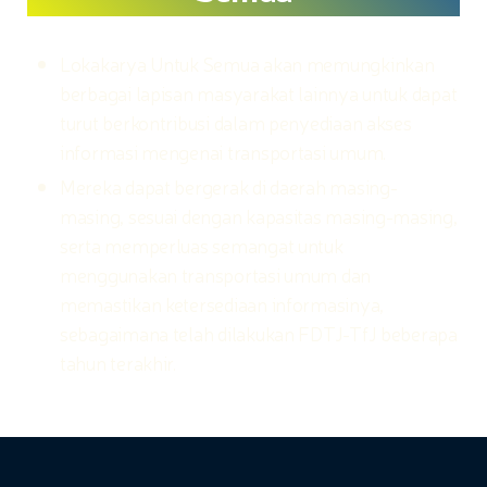
Lokakarya Untuk Semua akan memungkinkan
berbagai lapisan masyarakat lainnya untuk dapat
turut berkontribusi dalam penyediaan akses
informasi mengenai transportasi umum.
Mereka dapat bergerak di daerah masing-
masing, sesuai dengan kapasitas masing-masing,
serta memperluas semangat untuk
menggunakan transportasi umum dan
memastikan ketersediaan informasinya,
sebagaimana telah dilakukan FDTJ-TfJ beberapa
tahun terakhir.