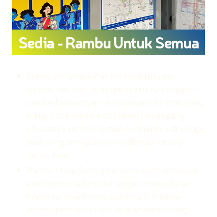
Sedia - Rambu Untuk Semua
Seiring perkembangan berbagai jaringan
transportasi umum, belum semua rute maupun
pemberhentiannya menyediakan informasi yang
cukup untuk membantu (calon) penumpang,
khususnya pemberhentian bus/minibus di pinggir
jalan yang seringkali hanya ditandai rambu-
rambu kecil.
Rambu Untuk Semua mencoba memberi solusi
atas fenomena tersebut dengan menyediakan
informasi layanan maupun peta di masing-
masing pemberhentian, dengan menimbang