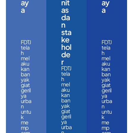
ay
nit
ay
a
as
a
da
n
sta
ke
FDTJ
FDTJ
hol
tela
tela
h
h
de
mel
mel
r
aku
aku
FDTJ
kan
kan
tela
ban
ban
h
yak
yak
mel
giat
giat
aku
geril
geril
kan
ya
ya
ban
urba
urba
yak
n
n
giat
untu
untu
geril
k
k
ya
me
me
urba
mp
mp
n
erm
erm