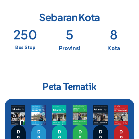
Sebaran Kota
250
5
8
Bus Stop
Provinsi
Kota
Peta Tematik
D
D
D
D
D
D
o
o
o
o
o
o