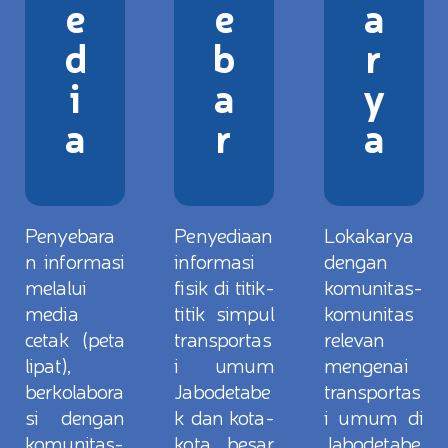
e
e
a
d
b
r
i
a
y
a
r
a
Penyebara
Penyediaan
Lokakarya
n informasi
informasi
dengan
melalui
fisik di titik-
komunitas-
media
titik simpul
komunitas
cetak (peta
transportas
relevan
lipat),
i umum
mengenai
berkolabora
Jabodetabe
transportas
si dengan
k dan kota-
i umum di
komunitas-
kota besar
Jabodetabe