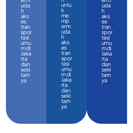
untu
uda
uda
k
h
h
me
aks
aks
mp
es
es
erm
tran
tran
uda
spor
spor
h
tasi
tasi
aks
umu
umu
es
m di
m di
tran
Jaka
Jaka
spor
rta
rta
tasi
dan
dan
umu
seki
seki
m di
tarn
tarn
Jaka
ya
ya
rta
dan
seki
tarn
ya