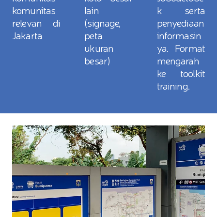
komunitas
lain
k serta
relevan di
(signage,
penyediaan
Jakarta
peta
informasin
ukuran
ya. Format
besar)
mengarah
ke toolkit
training. ​