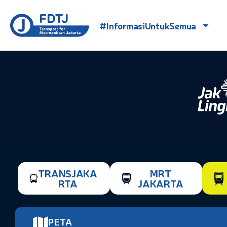
#InformasiUntukSemua
TRANSJAKA
MRT
RTA
JAKARTA
PETA