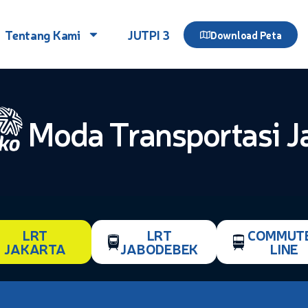
Tentang Kami
JUTPI 3
Download Peta
Moda Transportasi J
LRT
LRT
COMMUT
JAKARTA
JABODEBEK
LINE